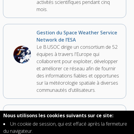
activités scientifiques pendant cinq
mois.
Gestion du Space Weather Service
Network de l’ESA
Le B.USOC dirige un consortium de 52
équipes à travers l'Europe qui
collaborent pour exploiter, développer
et améliorer ce réseau afin de fournir
des informations fiables et opportunes
sur la météorologie spatiale à diverses
communautés d'utilisateurs.
Un nouvel emplacement pour
Nous utilisons les cookies suivants sur ce site:
l’instrument ASIM
Un cookie de session, qui est effacé après la fermeture
L'ESA a décidé de déplacer l'expérience
du navigateur.