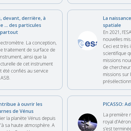
, devant, derrière, à
La naissance
e ... des particules
spatiale
 partout
En 2021, l’ES
nouvelles miss
ectromètre. La conception,
Ceci est très
 le traitement de surface de
scientifique q
'instrument, ainsi que la
missions nour
ucturelle de cet instrument
de chercheurs
 été confiés au service
missions sur l
’IASB.
présélectionn
ntribue à ouvrir les
PICASSO: Ad
urnes de Vénus
La première m
ier la planète Vénus depuis
royal d'Aéron
u'à sa haute atmosphère. A
s’est terminé