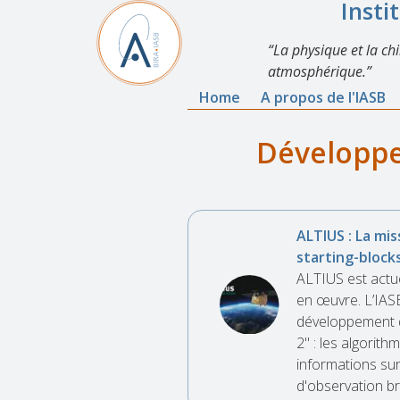
Insti
La physique et la ch
atmosphérique.
Home
A propos de l'IASB
Développem
ALTIUS : La mis
starting-blocks
ALTIUS est actu
en œuvre. L’IAS
développement 
2" : les algorith
informations sur
d'observation br