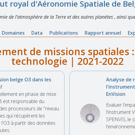
tut royal d'Aéronomie Spatiale de Be
imie de l’atmosphère de la Terre et des autres planètes , ainsi que
Domaines
Data
Publications
Rapport annuel
Ex
ent de missions spatiales :
technologie | 2021-2022
sion belge O3 dans les
Analyse de
!
l'instrument
ellement en phase de mise
EnVision
B est responsable du
Evaluer l'imp
des processeurs de "niveau
l'instrument 
mes qui récupèrent les
SPENVIS, le s
 l'O3 à partir des données
l'environneme
utes.