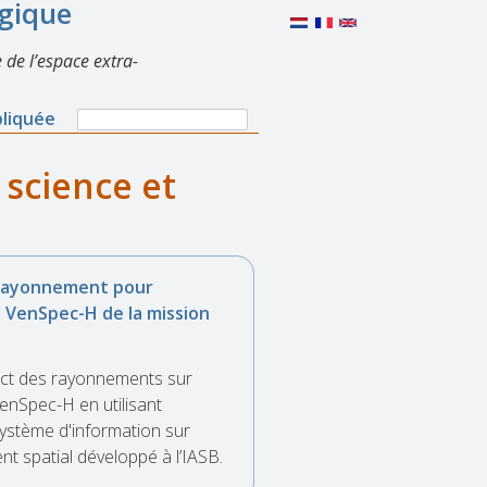
lgique
 de l’espace extra-
Search
pliquée
Search
form
 science et
 rayonnement pour
 VenSpec-H de la mission
act des rayonnements sur
VenSpec-H en utilisant
ystème d'information sur
nt spatial développé à l’IASB.