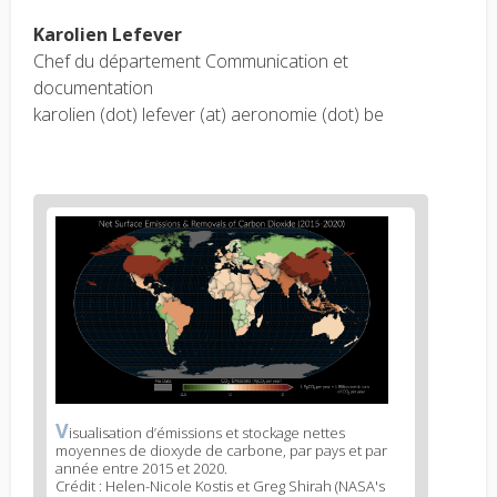
Karolien Lefever
Chef du département Communication et
documentation
karolien (dot) lefever (at) aeronomie (dot) be
News
image
1
V
News
isualisation d’émissions et stockage nettes
moyennes de dioxyde de carbone, par pays et par
image
année entre 2015 et 2020.
legend
Crédit : Helen-Nicole Kostis et Greg Shirah (NASA's