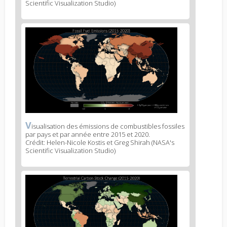
1
Scientific Visualization Studio)
News
image
2
V
News
isualisation des émissions de combustibles fossiles
par pays et par année entre 2015 et 2020.
image
Crédit: Helen-Nicole Kostis et Greg Shirah (NASA's
legend
Scientific Visualization Studio)
2
News
image
3