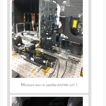
text
Figure
M
onture avec le satellite INSPIRE-SAT 7.
2
caption
(legend)
Figure
3