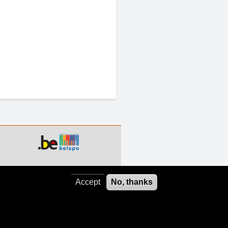
Accept
No, thanks