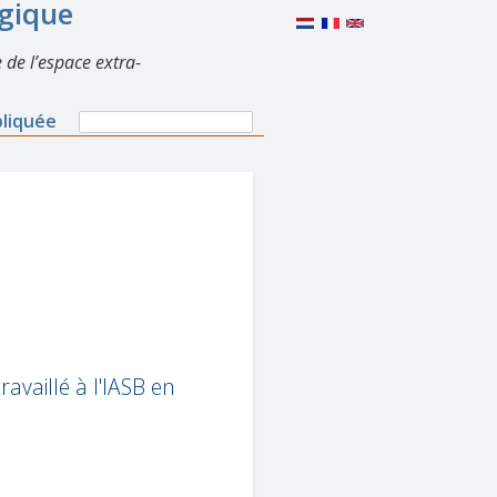
lgique
 de l’espace extra-
Search
pliquée
Search
form
availlé à l'IASB en