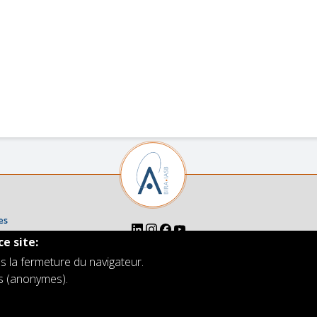
Body
text
es
ce site:
s la fermeture du navigateur.
Institut royal d'Aéronomie Spatiale de Belgique
rs (anonymes).