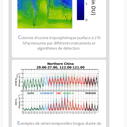
Figure
C
olonne d'ozone troposphérique (surface à 270
2
hPa) mesurée par différents instruments et
caption
algorithmes de détection.
(legend)
Figure
3
body
text
Figure
E
xemples de séries temporelles longue durée de
3