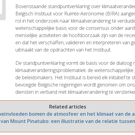
Bovenstaande standpuntverklaring over klimaatveranderi
Belgisch Instituut voor Ruimte-Aeronomie (BIRA) aangen
rol in het onderzoek naar klimaatverandering te verduidel
wetenschappelijke basis voor de consensus onder aar
menselijke activiteiten de hoofdoorzaak zijn van de re
en dat het verschaffen, valideren en interpreteren van g
uitmaakt van de opdrachten van het Instituut.
De standpuntverklaring vormt de basis voor de dialoog 
klimaatveranderingsproblematiek: de wetenschappelijk
de beleidsmakers. Het Instituut is bereid elk initiatief t
bevoegde Belgische regeringen wordt genomen om on
diensten in verband met klimaatverandering te versterke
Related articles
eïnvloeden bomen de atmosfeer en het klimaat van de 
g van Mount Pinatubo: een illustratie van de relatie tusse