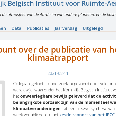
ijk Belgisch Instituut voor Ruimte-A
n de atmosfeer van de Aarde en van andere planeten, en de kosm
nen
Data
Publicaties
Jaarverslag
Uitgelegd
punt over de publicatie van h
klimaatrapport
2021-08-11
Collegiaal getoetst onderzoek, uitgevoerd door vele onaf
wereldwijd, waaronder het Koninklijk Belgisch Instituut
het
onweerlegbare bewijs geleverd dat de activi
belangrijkste oorzaak zijn van de momenteel w
klimaatveranderingen
. Uit een nieuwe synthese van 
week gepubliceerd in het
zesde rapport van het IPCC