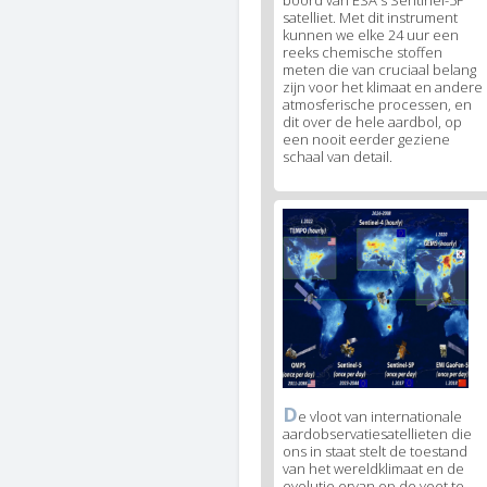
boord van ESA's Sentinel-5P
satelliet. Met dit instrument
kunnen we elke 24 uur een
reeks chemische stoffen
meten die van cruciaal belang
zijn voor het klimaat en andere
atmosferische processen, en
dit over de hele aardbol, op
een nooit eerder geziene
schaal van detail.
News
image
3
D
News
e vloot van internationale
aardobservatiesatellieten die
image
ons in staat stelt de toestand
legend
van het wereldklimaat en de
3
evolutie ervan op de voet te