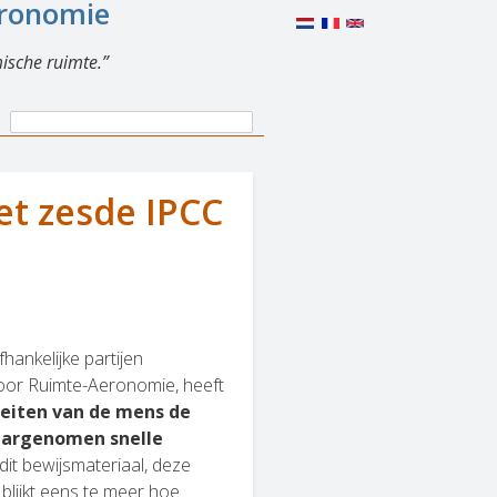
eronomie
ische ruimte.
Search
Search
form
et zesde IPCC
hankelijke partijen
 voor Ruimte-Aeronomie, heeft
teiten van de mens de
aargenomen snelle
dit bewijsmateriaal, deze
, blijkt eens te meer hoe