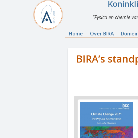
Koninkl
Fysica en chemie va
Home
Over BIRA
Domei
BIRA’s stand
News
image
1