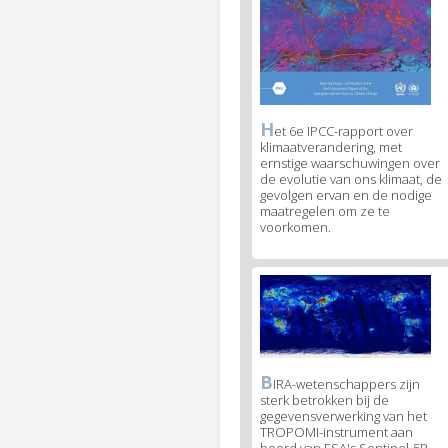
H
News
et 6e IPCC-rapport over
klimaatverandering, met
image
ernstige waarschuwingen over
legend
de evolutie van ons klimaat, de
1
gevolgen ervan en de nodige
maatregelen om ze te
voorkomen.
News
image
2
B
News
IRA-wetenschappers zijn
sterk betrokken bij de
image
gegevensverwerking van het
legend
TROPOMI-instrument aan
2