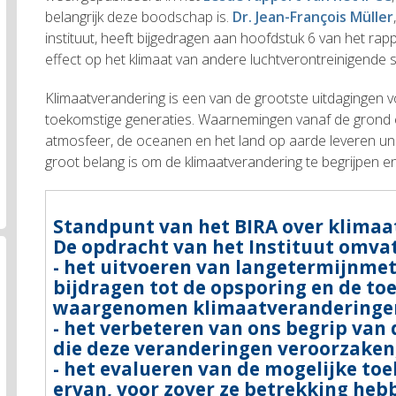
belangrijk deze boodschap is.
Dr. Jean-François Müller
instituut, heeft bijgedragen aan hoofdstuk 6 van het rapp
effect op het klimaat van andere luchtverontreinigende s
Klimaatverandering is een van de grootste uitdagingen 
toekomstige generaties. Waarnemingen vanaf de grond 
atmosfeer, de oceanen en het land op aarde leveren uni
groot belang is om de klimaatverandering te begrijpen e
Standpunt van het BIRA over klima
De opdracht van het Instituut omvat(
- het uitvoeren van langetermijnmet
bijdragen tot de opsporing en de to
waargenomen klimaatveranderinge
- het verbeteren van ons begrip va
die deze veranderingen veroorzaken
- het evalueren van de mogelijke to
ervan, voor zover ze betrekking heb