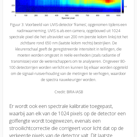
Figuur 3: Voorbeeld van UVIS-detector ‘frames’, opgenomen tijdens een
nadirwaarneming. UVIS is als een camera, opgebouwd uit 1024
spectrale pixel die het ultraviolet van 200 nm (eerste kolom links) tot het
zichtbare rond 650 nm (laatste kolom rechts) bestrijken. De
kleurenschaal geeft de geregistreerde intensiteit in tellingen, die
moeten worden omgezet in reële eenheden (zoals radiantie of
transmissie) voor de wetenschappers om te analyseren. Ongeveer 80-
100 detectorrijen worden verlicht en kunnen bij elkaar worden opgeteld
om de signaal-ruisverhouding van de metingen te verhogen, waardoor
de spectra nauwkeuriger worden.
Credit: BIRA-IASB
Er wordt ook een spectrale kalibratie toegepast,
waarbij aan elk van de 1024 pixels op de detector een
golflengte wordt toegewezen, evenals een
strooilichtcorrectie die corrigeert voor licht dat op de
verkeerde pixels van de detector valt. Dit laatste