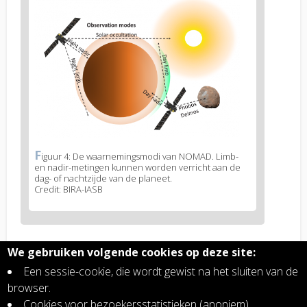
News
image
2
F
News
iguur 4: De waarnemingsmodi van NOMAD. Limb-
en nadir-metingen kunnen worden verricht aan de
image
dag- of nachtzijde van de planeet.
legend
Credit: BIRA-IASB
2
We gebruiken volgende cookies op deze site:
Related articles
Een sessie-cookie, die wordt gewist na het sluiten van de
ExoMars NOMAD detecteert voor het eerst
browser.
groene gloed rond Mars
Cookies voor bezoekersstatistieken (anoniem),