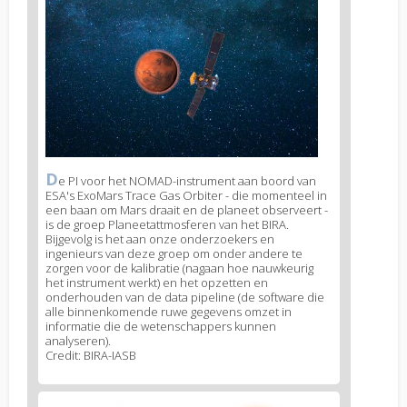
image
1
D
News
e PI voor het NOMAD-instrument aan boord van
ESA's ExoMars Trace Gas Orbiter - die momenteel in
image
een baan om Mars draait en de planeet observeert -
legend
is de groep Planeetattmosferen van het BIRA.
1
Bijgevolg is het aan onze onderzoekers en
ingenieurs van deze groep om onder andere te
zorgen voor de kalibratie (nagaan hoe nauwkeurig
het instrument werkt) en het opzetten en
onderhouden van de data pipeline (de software die
alle binnenkomende ruwe gegevens omzet in
informatie die de wetenschappers kunnen
analyseren).
Credit: BIRA-IASB