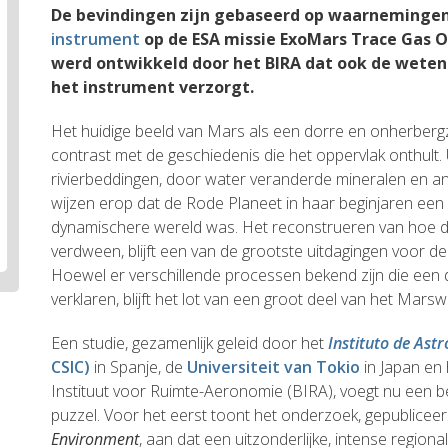
De bevindingen zijn gebaseerd op waarneminge
instrument
op de ESA missie ExoMars Trace Gas 
werd ontwikkeld door het BIRA dat ook de weten
het instrument verzorgt.
Het huidige beeld van Mars als een dorre en onherbergz
contrast met de geschiedenis die het oppervlak onthult
rivierbeddingen, door water veranderde mineralen en a
wijzen erop dat de Rode Planeet in haar beginjaren een 
dynamischere wereld was. Het reconstrueren van hoe d
verdween, blijft een van de grootste uitdagingen voor d
Hoewel er verschillende processen bekend zijn die een d
verklaren, blijft het lot van een groot deel van het Mars
Een studie, gezamenlijk geleid door het
Instituto de Astr
CSIC)
in Spanje, de
Universiteit van Tokio
in Japan en 
Instituut voor Ruimte-Aeronomie (BIRA), voegt nu een be
puzzel. Voor het eerst toont het onderzoek, gepubliceer
Environment
, aan dat een uitzonderlijke, intense region