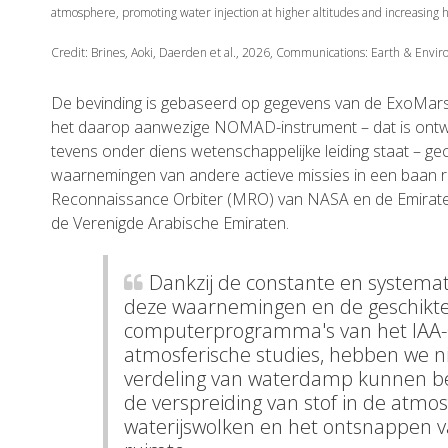
atmosphere, promoting water injection at higher altitudes and increasing
Credit: Brines, Aoki, Daerden et al., 2026, Communications: Earth & Envi
De bevinding is gebaseerd op gegevens van de ExoMars
het daarop aanwezige NOMAD-instrument – dat is ontw
tevens onder diens wetenschappelijke leiding staat – g
waarnemingen van andere actieve missies in een baan 
Reconnaissance Orbiter (MRO) van NASA en de Emirat
de Verenigde Arabische Emiraten.
Dankzij de constante en systemat
deze waarnemingen en de geschikt
computerprogramma's van het IAA-C
atmosferische studies, hebben we nie
verdeling van waterdamp kunnen b
de verspreiding van stof in de atmo
waterijswolken en het ontsnappen v