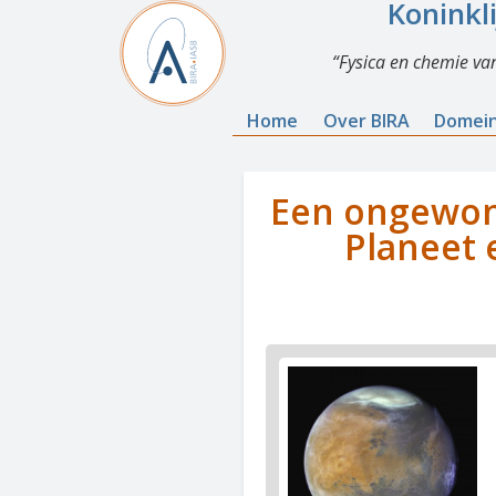
Koninkl
Fysica en chemie va
Home
Over BIRA
Domei
Een ongewon
Planeet 
News
image
1