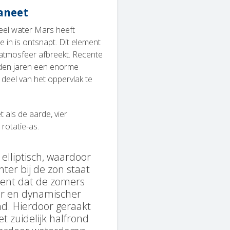
aneet
eel water Mars heeft
e in is ontsnapt. Dit element
 atmosfeer afbreekt. Recente
rden jaren een enorme
deel van het oppervlak te
 als de aarde, vier
rotatie-as.
elliptisch, waardoor
hter bij de zon staat
kent dat de zomers
mer en dynamischer
ond. Hierdoor geraakt
t zuidelijk halfrond