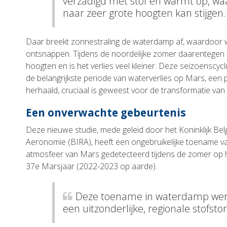
verzadigd met stof en warmt op, 
naar zeer grote hoogten kan stijgen.
Daar breekt zonnestraling de waterdamp af, waardoor w
ontsnappen. Tijdens de noordelijke zomer daarentegen bl
hoogten en is het verlies veel kleiner. Deze seizoenscyc
de belangrijkste periode van waterverlies op Mars, een p
herhaald, cruciaal is geweest voor de transformatie van
Een onverwachte gebeurtenis
Deze nieuwe studie, mede geleid door het Koninklijk Belg
Aeronomie (BIRA), heeft een ongebruikelijke toename v
atmosfeer van Mars gedetecteerd tijdens de zomer op he
37e Marsjaar (2022-2023 op aarde).
Deze toename in waterdamp wer
een uitzonderlijke, regionale stofsto