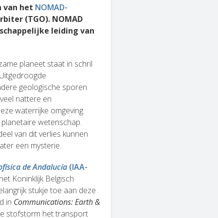
n van het
NOMAD-
Orbiter (TGO). NOMAD
schappelijke leiding van
ame planeet staat in schril
. Uitgedroogde
ndere geologische sporen
veel nattere en
eze waterrijke omgeving
e planetaire wetenschap.
eel van dit verlies kunnen
water een mysterie.
ofísica de Andalucía
(IAA-
het Koninklijk Belgisch
langrijk stukje toe aan deze
d in
Communications: Earth &
ale stofstorm het transport