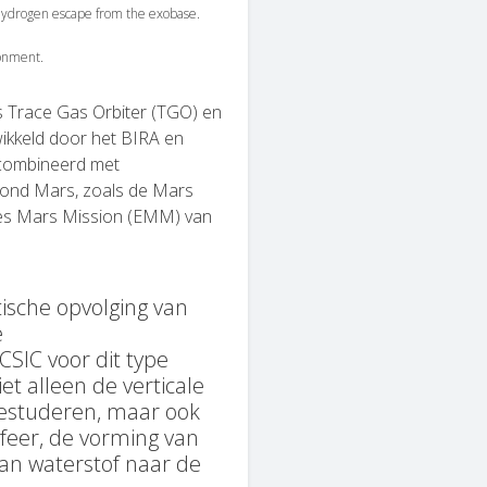
 hydrogen escape from the exobase.
ronment.
 Trace Gas Orbiter (TGO) en
ikkeld door het BIRA en
ecombineerd met
rond Mars, zoals de Mars
es Mars Mission (EMM) van
ische opvolging van
e
SIC voor dit type
t alleen de verticale
estuderen, maar ook
sfeer, de vorming van
an waterstof naar de