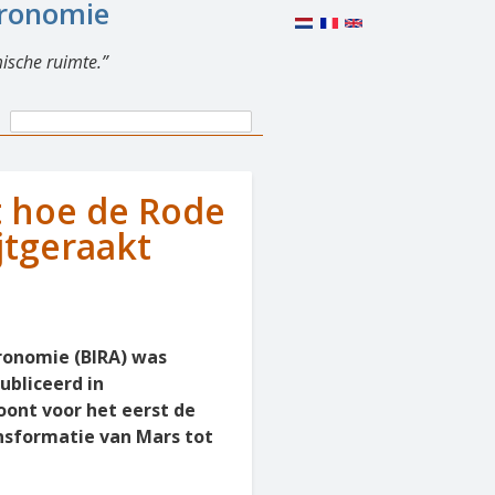
eronomie
ische ruimte.
Search
Search
form
 hoe de Rode
jtgeraakt
eronomie (BIRA) was
ubliceerd in
toont voor het eerst de
nsformatie van Mars tot