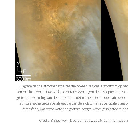
Diagram dat de atmosferische reactie op een regionale stofstorm op het 
zomer illustreert. Hoge stofconcentraties verhogen de absorptie van zonne
grotere opwarming van de atmosfeer, met name in de middenatmosfeer
atmosferische circulatie als gevolg van de stofstorm het verticale tran
atmosfeer, waardoor water op grotere hoogte wordt geïnjecteerd en w
Credit: Brines, Aoki, Daerden et al., 2026, Communicatio